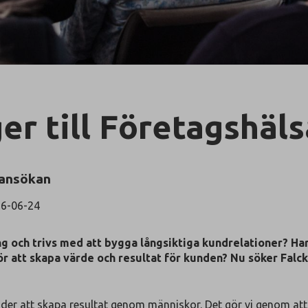
r till Företagshäls
 ansökan
6-06-24
g och trivs med att bygga långsiktiga kundrelationer? Har
ör att skapa värde och resultat för kunden? Nu söker Fal
nder att skapa resultat genom människor. Det gör vi genom att e