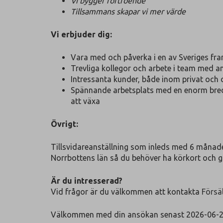
Vi bygger förtroende
Tillsammans skapar vi mer värde
Vi erbjuder dig:
Vara med och påverka i en av Sveriges fra
Trevliga kollegor och arbete i team med a
Intressanta kunder, både inom privat och 
Spännande arbetsplats med en enorm bredd
att växa
Övrigt:
Tillsvidareanställning som inleds med 6 månade
Norrbottens län så du behöver ha körkort och gärn
Är du intresserad?
Vid frågor är du välkommen att kontakta
Försä
Välkommen med din ansökan senast 2026-06-24. U