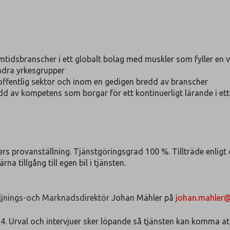
mtidsbranscher i ett globalt bolag med muskler som fyller en v
ndra yrkesgrupper
offentlig sektor och inom en gedigen bredd av branscher
 av kompetens som borgar för ett kontinuerligt lärande i ett
rs provanställning. Tjänstgöringsgrad 100 %. Tillträde enlig
a tillgång till egen bil i tjänsten.
ljnings-och Marknadsdirektör
Johan Mähler på
johan.mahler@
rval och intervjuer sker löpande så tjänsten kan komma att 