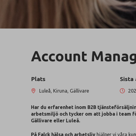
Account Manage
Plats
Sista
Luleå, Kiruna, Gällivare
202
Har du erfarenhet inom B2B tjänsteförsäljnin
arbetsmiljö och tycker om att jobba i team f
Gällivare eller Luleå.
På Falck hälsa och arbetsliv
hjälper vi våra ku