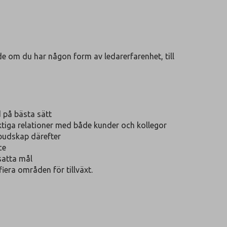
de om du har någon form av ledarerfarenhet, till
d på bästa sätt
tiga relationer med både kunder och kollegor
budskap därefter
ce
satta mål
iera områden för tillväxt.