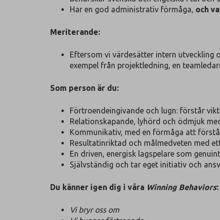
Har en god administrativ förmåga,
och va
Meriterande:
Eftersom vi värdesätter intern utveckling 
exempel från projektledning, en teamledarro
Som person är du:
Förtroendeingivande och lugn: förstår vikt
Relationskapande, lyhörd och ödmjuk med 
Kommunikativ, med en förmåga att förstå
Resultatinriktad och målmedveten med ett
En driven, energisk lagspelare som genuint
Självständig och tar eget initiativ och an
Du känner igen dig
i våra
Winning Behaviors
:
Vi bryr oss om