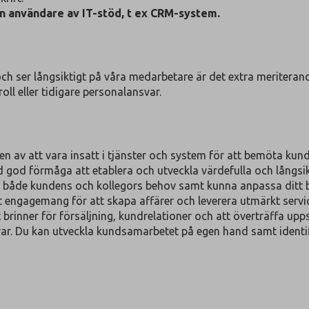
n användare av IT-stöd, t ex CRM-system.
och ser långsiktigt på våra medarbetare är det extra meriteran
ll eller tidigare personalansvar.
en av att vara insatt i tjänster och system för att bemöta kun
god förmåga att etablera och utveckla värdefulla och långsik
 både kundens och kollegors behov samt kunna anpassa ditt 
 engagemang för att skapa affärer och leverera utmärkt servi
 brinner för försäljning, kundrelationer och att överträffa upp
svar. Du kan utveckla kundsamarbetet på egen hand samt identif