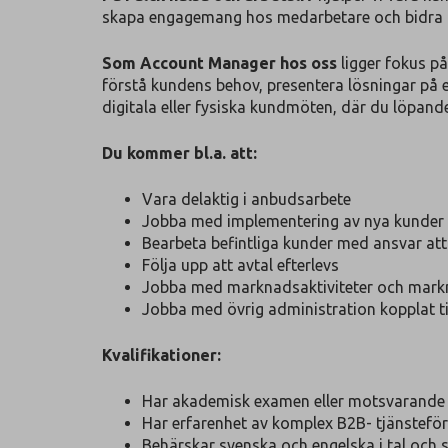
skapa engagemang hos medarbetare och bidra til
Som Account Manager hos oss
ligger fokus p
förstå kundens behov, presentera lösningar på 
digitala eller fysiska kundmöten, där du löpand
Du kommer bl.a. att:
Vara delaktig i anbudsarbete
Jobba med implementering av nya kunder
Bearbeta befintliga kunder med ansvar att 
Följa upp att avtal efterlevs
Jobba med marknadsaktiviteter och mar
Jobba med övrig administration kopplat til
Kvalifikationer:
Har akademisk examen eller motsvarande
Har erfarenhet av komplex B2B- tjänsteför
Behärskar svenska och engelska i tal och sk