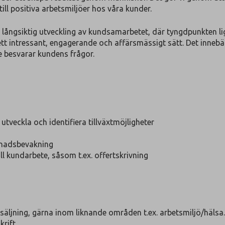
l positiva arbetsmiljöer hos våra kunder.
å långsiktig utveckling av kundsamarbetet, där tyngdpunkten lig
ett intressant, engagerande och affärsmässigt sätt. Det inneb
e besvarar kundens frågor.
utveckla och identifiera tillväxtmöjligheter
knadsbevakning
l kundarbete, såsom t.ex. offertskrivning
säljning, gärna inom liknande områden t.ex. arbetsmiljö/hälsa.
rift.