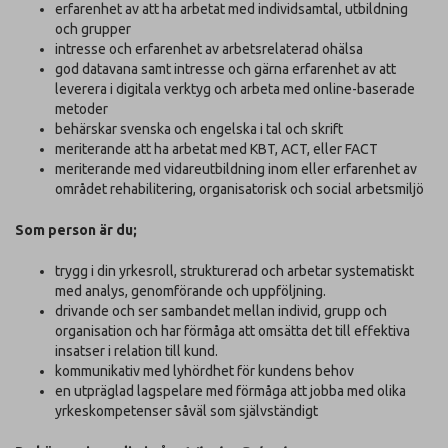
erfarenhet av att ha arbetat med individsamtal, utbildning
och grupper
intresse och erfarenhet av arbetsrelaterad ohälsa
god datavana samt intresse och gärna erfarenhet av att
leverera i digitala verktyg och arbeta med online-baserade
metoder
behärskar svenska och engelska i tal och skrift
meriterande att ha arbetat med KBT, ACT, eller FACT
meriterande med vidareutbildning inom eller erfarenhet av
området rehabilitering, organisatorisk och social arbetsmiljö
Som person är du;
trygg i din yrkesroll, strukturerad och arbetar systematiskt
med analys, genomförande och uppföljning.
drivande och ser sambandet mellan individ, grupp och
organisation och har förmåga att omsätta det till effektiva
insatser i relation till kund.
kommunikativ med lyhördhet för kundens behov
en utpräglad lagspelare med förmåga att jobba med olika
yrkeskompetenser såväl som självständigt