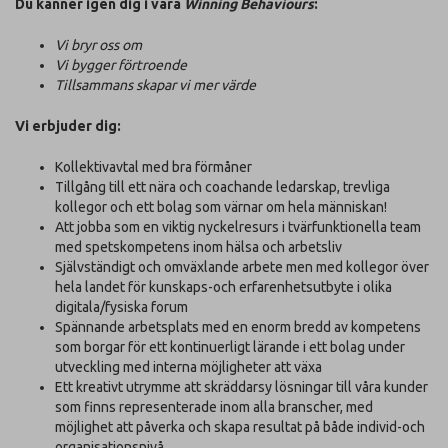
Du känner igen dig i våra
Winning Behaviours
:
Vi bryr oss om
Vi bygger förtroende
Tillsammans skapar vi mer värde
Vi erbjuder dig:
Kollektivavtal med bra förmåner
Tillgång till ett nära och coachande ledarskap, trevliga
kollegor och ett bolag som värnar om hela människan!
Att jobba som en viktig nyckelresurs i tvärfunktionella team
med spetskompetens inom hälsa och arbetsliv
Självständigt och omväxlande arbete men med kollegor över
hela landet för kunskaps-och erfarenhetsutbyte i olika
digitala/fysiska forum
Spännande arbetsplats med en enorm bredd av kompetens
som borgar för ett kontinuerligt lärande i ett bolag under
utveckling med interna möjligheter att växa
Ett kreativt utrymme att skräddarsy lösningar till våra kunder
som finns representerade inom alla branscher, med
möjlighet att påverka och skapa resultat på både individ-och
organisationsnivå