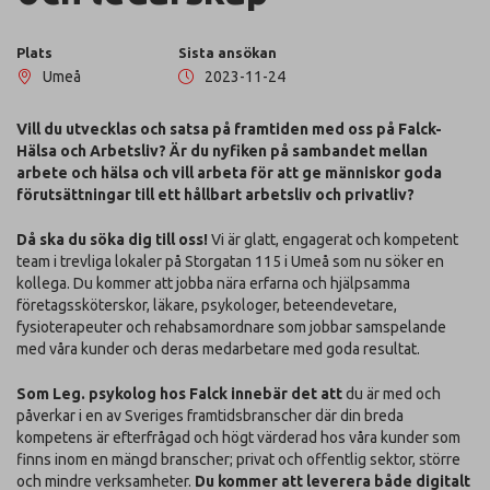
Plats
Sista ansökan
Umeå
2023-11-24
Vill du utvecklas och satsa på framtiden med oss på Falck-
Hälsa och Arbetsliv? Är du nyfiken på sambandet mellan
arbete och hälsa och vill arbeta för att ge människor goda
förutsättningar till ett hållbart arbetsliv och privatliv?
Då ska du söka dig till oss!
Vi är glatt, engagerat och kompetent
team i trevliga lokaler på Storgatan 115 i Umeå som nu söker en
kollega. Du kommer att jobba nära erfarna och hjälpsamma
företagssköterskor, läkare, psykologer, beteendevetare,
fysioterapeuter och rehabsamordnare som jobbar samspelande
med våra kunder och deras medarbetare med goda resultat.
Som Leg. psykolog hos Falck innebär det att
du är med och
påverkar i en av Sveriges framtidsbranscher där din breda
kompetens är efterfrågad och högt värderad hos våra kunder som
finns inom en mängd branscher; privat och offentlig sektor, större
och mindre verksamheter.
Du kommer att leverera både digitalt