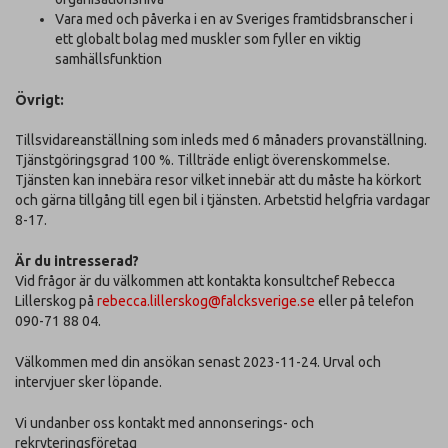
Vara med och påverka i en av Sveriges framtidsbranscher i
ett globalt bolag med muskler som fyller en viktig
samhällsfunktion
Övrigt:
Tillsvidareanställning som inleds med 6 månaders provanställning.
Tjänstgöringsgrad 100 %. Tillträde enligt överenskommelse.
Tjänsten kan innebära resor vilket innebär att du måste ha körkort
och gärna tillgång till egen bil i tjänsten. Arbetstid helgfria vardagar
8-17.
Är du intresserad?
Vid frågor är du välkommen att kontakta konsultchef Rebecca
Lillerskog på
rebecca.lillerskog@falcksverige.se
eller på telefon
090-71 88 04.
Välkommen med din ansökan senast 2023-11-24. Urval och
intervjuer sker löpande.
Vi undanber oss kontakt med annonserings- och
rekryteringsföretag