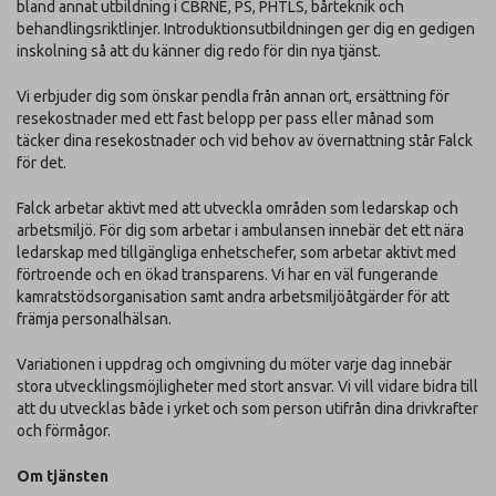
bland annat utbildning i CBRNE, PS, PHTLS, bårteknik och
behandlingsriktlinjer. Introduktionsutbildningen ger dig en gedigen
inskolning så att du känner dig redo för din nya tjänst.
Vi erbjuder dig som önskar pendla från annan ort, ersättning för
resekostnader med ett fast belopp per pass eller månad som
täcker dina resekostnader och vid behov av övernattning står Falck
för det.
Falck arbetar aktivt med att utveckla områden som ledarskap och
arbetsmiljö. För dig som arbetar i ambulansen innebär det ett nära
ledarskap med tillgängliga enhetschefer, som arbetar aktivt med
förtroende och en ökad transparens. Vi har en väl fungerande
kamratstödsorganisation samt andra arbetsmiljöåtgärder för att
främja personalhälsan.
Variationen i uppdrag och omgivning du möter varje dag innebär
stora utvecklingsmöjligheter med stort ansvar. Vi vill vidare bidra till
att du utvecklas både i yrket och som person utifrån dina drivkrafter
och förmågor.
Om tjänsten