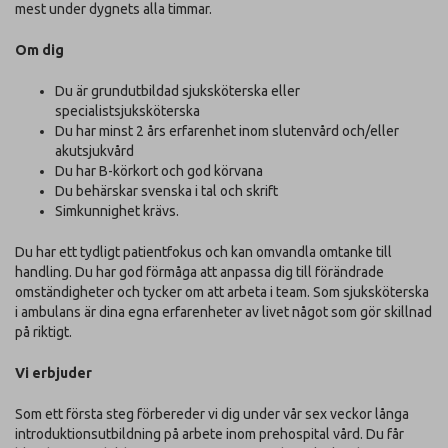
mest under dygnets alla timmar.
Om dig
Du är grundutbildad sjuksköterska eller
specialistsjuksköterska
Du har minst 2 års erfarenhet inom slutenvård och/eller
akutsjukvård
Du har B-körkort och god körvana
Du behärskar svenska i tal och skrift
Simkunnighet krävs.
Du har ett tydligt patientfokus och kan omvandla omtanke till
handling. Du har god förmåga att anpassa dig till förändrade
omständigheter och tycker om att arbeta i team. Som sjuksköterska
i ambulans är dina egna erfarenheter av livet något som gör skillnad
på riktigt.
Vi erbjuder
Som ett första steg förbereder vi dig under vår sex veckor långa
introduktionsutbildning på arbete inom prehospital vård. Du får