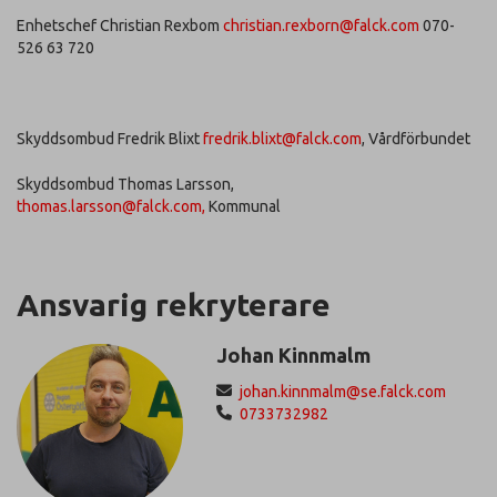
Enhetschef Christian Rexbom
christian.rexborn@falck.com
070-
526 63 720
Skyddsombud Fredrik Blixt
fredrik.blixt@falck.com
, Vårdförbundet
Skyddsombud Thomas Larsson,
thomas.larsson@falck.com,
Kommunal
Ansvarig rekryterare
Johan Kinnmalm
johan.kinnmalm@se.falck.com
0733732982